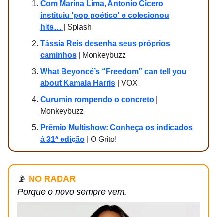
Com Marina Lima, Antonio Cicero
instituiu 'pop poético' e colecionou
hits…
| Splash
Tássia Reis desenha seus próprios
caminhos
| Monkeybuzz
What Beyoncé’s “Freedom” can tell you
about Kamala Harris
| VOX
Curumin rompendo o concreto
|
Monkeybuzz
Prêmio Multishow: Conheça os indicados
à 31ª edição
| O Grito!
📡
NO RADAR
Porque o novo sempre vem.