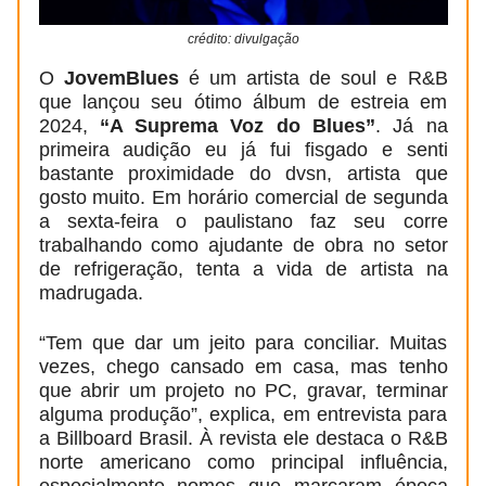
crédito: divulgação
O
JovemBlues
é um artista de soul e R&B
que lançou seu ótimo álbum de estreia em
2024,
“A Suprema Voz do Blues”
. Já na
primeira audição eu já fui fisgado e senti
bastante proximidade do dvsn, artista que
gosto muito. Em horário comercial de segunda
a sexta-feira o paulistano faz seu corre
trabalhando como ajudante de obra no setor
de refrigeração, tenta a vida de artista na
madrugada.
“Tem que dar um jeito para conciliar. Muitas
vezes, chego cansado em casa, mas tenho
que abrir um projeto no PC, gravar, terminar
alguma produção”, explica, em entrevista para
a Billboard Brasil. À revista ele destaca o R&B
norte americano como principal influência,
especialmente nomes que marcaram época