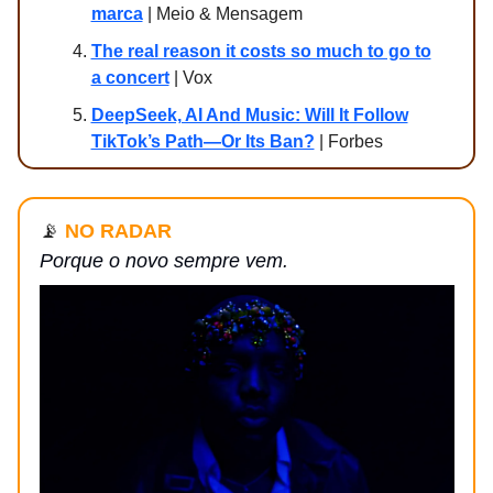
marca
| Meio & Mensagem
The real reason it costs so much to go to
a concert
| Vox
DeepSeek, AI And Music: Will It Follow
TikTok’s Path—Or Its Ban?
| Forbes
📡
NO RADAR
Porque o novo sempre vem.