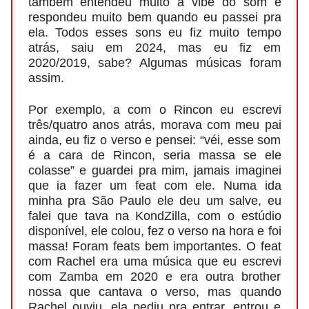
também entendeu muito a vibe do som e
respondeu muito bem quando eu passei pra
ela. Todos esses sons eu fiz muito tempo
atrás, saiu em 2024, mas eu fiz em
2020/2019, sabe? Algumas músicas foram
assim.
Por exemplo, a com o Rincon eu escrevi
três/quatro anos atrás, morava com meu pai
ainda, eu fiz o verso e pensei: “véi, esse som
é a cara de Rincon, seria massa se ele
colasse” e guardei pra mim, jamais imaginei
que ia fazer um feat com ele. Numa ida
minha pra São Paulo ele deu um salve, eu
falei que tava na KondZilla, com o estúdio
disponível, ele colou, fez o verso na hora e foi
massa! Foram feats bem importantes. O feat
com Rachel era uma música que eu escrevi
com Zamba em 2020 e era outra brother
nossa que cantava o verso, mas quando
Rachel ouviu, ela pediu pra entrar, entrou e