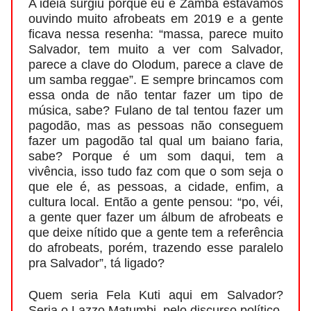
A ideia surgiu porque eu e Zamba estávamos
ouvindo muito afrobeats em 2019 e a gente
ficava nessa resenha: “massa, parece muito
Salvador, tem muito a ver com Salvador,
parece a clave do Olodum, parece a clave de
um samba reggae”. E sempre brincamos com
essa onda de não tentar fazer um tipo de
música, sabe? Fulano de tal tentou fazer um
pagodão, mas as pessoas não conseguem
fazer um pagodão tal qual um baiano faria,
sabe? Porque é um som daqui, tem a
vivência, isso tudo faz com que o som seja o
que ele é, as pessoas, a cidade, enfim, a
cultura local. Então a gente pensou: “po, véi,
a gente quer fazer um álbum de afrobeats e
que deixe nítido que a gente tem a referência
do afrobeats, porém, trazendo esse paralelo
pra Salvador”, tá ligado?
Quem seria Fela Kuti aqui em Salvador?
Seria o Lazzo Matumbi, pelo discurso político,