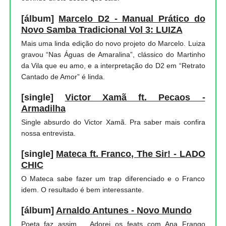
[álbum]
Marcelo D2 - Manual Prático do
Novo Samba Tradicional Vol 3: LUIZA
Mais uma linda edição do novo projeto do Marcelo. Luiza
gravou “Nas Águas de Amaralina”, clássico do Martinho
da Vila que eu amo, e a interpretação do D2 em “Retrato
Cantado de Amor” é linda.
[single]
Victor Xamã ft. Pecaos -
Armadilha
Single absurdo do Victor Xamã. Pra saber mais confira
nossa entrevista.
[single]
Mateca ft. Franco, The Sir! - LADO
CHIC
O Mateca sabe fazer um trap diferenciado e o Franco
idem. O resultado é bem interessante.
[álbum]
Arnaldo Antunes - Novo Mundo
Poeta faz assim…. Adorei os feats com Ana Frango