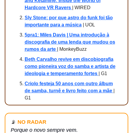
and Ketamine: Inside the World of
Hardcore VR Ravers
| WIRED
Sly Stone: por que astro do funk foi tão
importante para a música
| UOL
5pra1: Miles Davis | Uma introdução à
discografia de uma lenda que mudou os
rumos da arte
| MonkeyBuzz
Beth Carvalho revive em discobiografia
como pioneira voz do samba e artista de
ideologia e temperamento fortes
| G1
Criolo festeja 50 anos com outro álbum
de samba, turnê e livro feito com a mãe
|
G1
📡
NO RADAR
Porque o novo sempre vem.